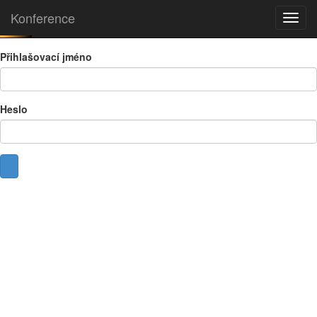
Konference
Toggl
navig
Přihlašovací jméno
Heslo