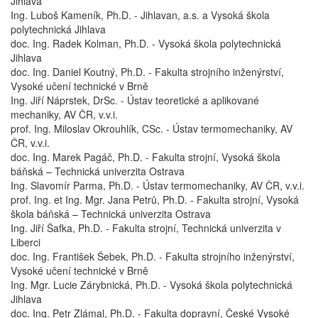
Jihlava
Ing. Luboš Kameník, Ph.D. - Jihlavan, a.s. a Vysoká škola
polytechnická Jihlava
doc. Ing. Radek Kolman, Ph.D. - Vysoká škola polytechnická
Jihlava
doc. Ing. Daniel Koutný, Ph.D. - Fakulta strojního inženýrství,
Vysoké učení technické v Brně
Ing. Jiří Náprstek, DrSc. - Ústav teoretické a aplikované
mechaniky, AV ČR, v.v.i.
prof. Ing. Miloslav Okrouhlík, CSc. - Ústav termomechaniky, AV
ČR, v.v.i.
doc. Ing. Marek Pagáč, Ph.D. - Fakulta strojní, Vysoká škola
báňská – Technická univerzita Ostrava
Ing. Slavomír Parma, Ph.D. - Ústav termomechaniky, AV ČR, v.v.i.
prof. Ing. et Ing. Mgr. Jana Petrů, Ph.D. - Fakulta strojní, Vysoká
škola báňská – Technická univerzita Ostrava
Ing. Jiří Šafka, Ph.D. - Fakulta strojní, Technická univerzita v
Liberci
doc. Ing. František Šebek, Ph.D. - Fakulta strojního inženýrství,
Vysoké učení technické v Brně
Ing. Mgr. Lucie Zárybnická, Ph.D. - Vysoká škola polytechnická
Jihlava
doc. Ing. Petr Zlámal, Ph.D. - Fakulta dopravní, České Vysoké