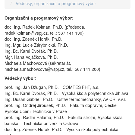
Vědecký, organizační a programový výbor
Organizační a programový výbor
:
doc. Ing. Radek Kolman, Ph.D. (předseda,
radek.kolman@vspj.cz, tel.: 567 141 130)
doc. Ing. Zdeněk Horák, Ph.D.
Ing. Mgr. Lucie Zárybnická, Ph.D.
Ing. Bc. Karel Dvořák, Ph.D.
Mgr. Hana Vojáčková, Ph.D.
Michaela Machovcová (sekretariát,
michaela.machovcova@vspj.cz, tel.: 567 141 200)
Vědecký výbor
:
prof. Ing. Jan Džugan, Ph.D. - COMTES FHT, a.s.
Ing. Bc. Karel Dvořák, Ph.D. - Vysoká škola polytechnická Jihlava
Ing. Dušan Gabriel, Ph.D. - Ústav termomechaniky, AV ČR, v.v.i.
prof. Ing. Ondřej Jiroušek, Ph.D. - Fakulta dopravní, České
Vysoké Učení Technické v Praze
prof. Ing. Radim Halama, Ph.D. - Fakulta strojní, Vysoká škola
báňská – Technická univerzita Ostrava
doc. Ing. Zdeněk Horák, Ph.D. - Vysoká škola polytechnická