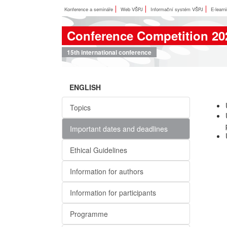
Konference a semináře
Web VŠPJ
Informační systém VŠPJ
E-learn
Conference Competition 20
15th international conference
ENGLISH
Topics
Important dates and deadlines
Ethical Guidelines
Information for authors
Information for participants
Programme