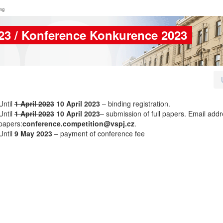
ing
23 / Konference Konkurence 2023
Until
1 April 2023
10 April 2023
– binding registration.
Until
1 April 2023
10 April 2023
– submission of full papers. Email addr
papers:
conference.competition@vspj.cz
.
Until
9 May 2023
– payment of conference fee