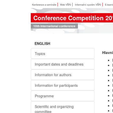
Konference a semináře
Web VŠPJ
Informační systém VŠPJ
E-learn
Conference Competition 20
10th international conference
ENGLISH
Hlavní
Topics
Important dates and deadlines
Information for authors
Information for participants
Programme
Scientific and organizing
committee