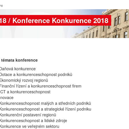
ing
18 / Konference Konkurence 2018
 témata konference
Daňová konkurence
Dotace a konkurenceschopnost podniků
Ekonomický rozvoj regionů
Finanční řízení a konkurenceschopnost firem
ICT a konkurenceschopnost
Inovace
Konkurenceschopnost malých a středních podniků
Konkurenceschopnost a strategické řízení podniku
Konkurenční postavení regionů
Konkurenceschopnost a lidské zdroje
Konkurence ve veřejném sektoru